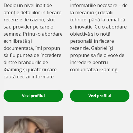
Dedic un nivel înalt de
informațiile necesare – de
atenție detaliilor în fiecare
la mecanici și detalii
recenzie de cazino, slot
tehnice, până la tematică
sau provider pe care o
și inovație. Cu o abordare
semnez. Printr-o abordare
obiectivă și o notă
echilibrată și
personală în fiecare
documentată, îmi propun
recenzie, Gabriel își
să fiu puntea de încredere
propune să fie o voce de
dintre brandurile de
încredere pentru
iGaming și jucătorii care
comunitatea iGaming.
caută decizii informate.
Vezi profilul
Vezi profilul