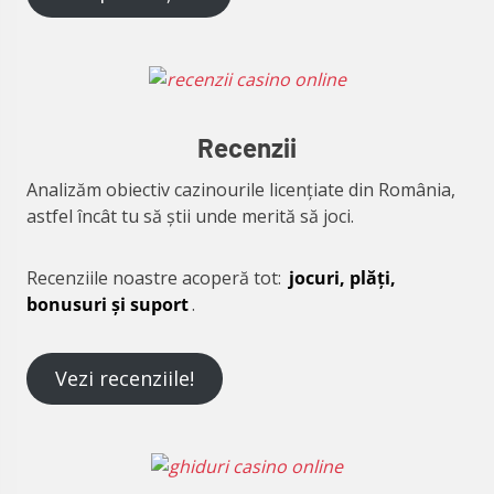
Recenzii
Analizăm obiectiv cazinourile licențiate din România,
astfel încât tu să știi unde merită să joci.
Recenziile noastre acoperă tot:
jocuri, plăți,
bonusuri și suport
.
Vezi recenziile!