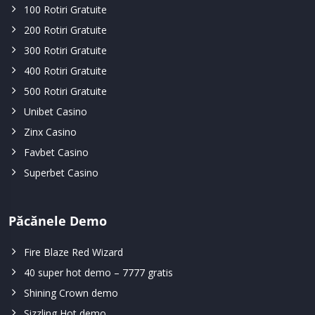
100 Rotiri Gratuite
200 Rotiri Gratuite
300 Rotiri Gratuite
400 Rotiri Gratuite
500 Rotiri Gratuite
Unibet Casino
Zinx Casino
Favbet Casino
Superbet Casino
Păcănele Demo
Fire Blaze Red Wizard
40 super hot demo – 7777 gratis
Shining Crown demo
Sizzling Hot demo