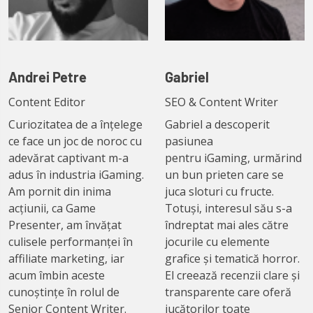
Andrei Petre
Gabriel
Content Editor
SEO & Content Writer
Curiozitatea de a înțelege
Gabriel a descoperit
ce face un joc de noroc cu
pasiunea
adevărat captivant m-a
pentru iGaming, urmărind
adus în industria iGaming.
un bun prieten care se
Am pornit din inima
juca sloturi cu fructe.
acțiunii, ca Game
Totuși, interesul său s-a
Presenter, am învățat
îndreptat mai ales către
culisele performanței în
jocurile cu elemente
affiliate marketing, iar
grafice și tematică horror.
acum îmbin aceste
El creează recenzii clare și
cunoștințe în rolul de
transparente care oferă
Senior Content Writer.
jucătorilor toate