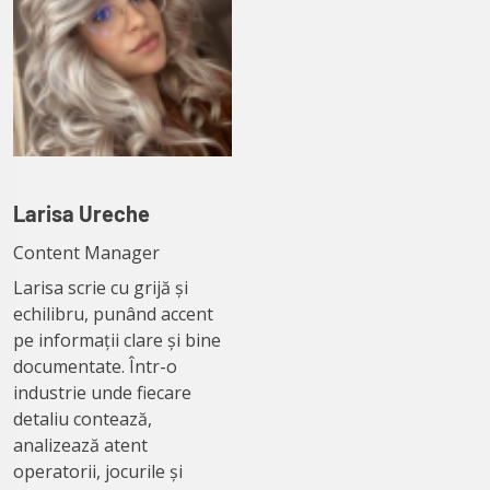
Larisa Ureche
Content Manager
Larisa scrie cu grijă și
echilibru, punând accent
pe informații clare și bine
documentate. Într-o
industrie unde fiecare
detaliu contează,
analizează atent
operatorii, jocurile și