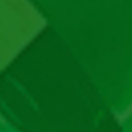
SUSȚINEM JOCUL DE NOROC RESPONSABIL!
Blog
Ghid despre Păcănele
Cum Evaluăm Cazinourile Online
Politica de Evaluare a Păcănelelor
Harta Păcănelelor – JocPăcănele
Harta Bonusurilor Casino – JocPăcănele
Hartă site – JocPăcănele
Harta Ghiduri Cazinouri – JocPăcănele
Păcănele
Păcănele Clasice
Păcănele cu RTP mare
Păcănele cu Fructe
Poker ca la Aparate