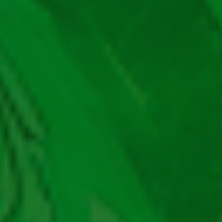
Păcănele cu Coroane
Ruleta Online
Păcănele cu Jackpot
Blackjack
Ghid Despre Păcănele
Păcănele Bell Link
Păcănele cu Clopoței
Păcănele cu Pești
Păcănele cu Sport
Producatori
Păcănele EGT
Păcănele Novomatic
Păcănele No Limit