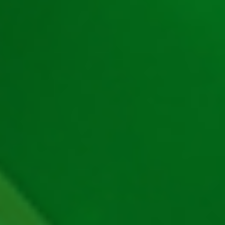
Pe Joc Păcănele punem distracția la loc de cinste! Vrem ca aici
să găsești cele mai populare păcănele online demo. Și mai
vrem să-ți oferim zilnic noi opțiuni, astfel încât să nu te
plictisești niciodată. La final, iei și un bonus exclusiv și joci la
păcănele pe bani reali!
Generale
Cine Suntem
Autori
Contactează-ne
Licență ONJN
Politica Cookies (EU)
Cookie de rețea
Termeni și Condiții
Confidențialitate (EU)