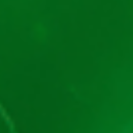
și ritualuri sângeroase, aztecii nu erau deloc niște
needucați. Aceștia practicau chiar un sport cu mingea,
numit ullamaliztli. Se utiliza o minge grea dintr-un fel de
cauciuc. Aceasta trebuia aruncată prin niște cercuri de
dimensiuni foarte mici. O formă a acestui sport, ulama,
este încă practicată de populațiile indigene din anumite
locuri.
De asemenea, din istoria aztecilor aflăm că această
populație avea preocupări artistice, îndeosebi sculptură
și ceramică. Tot acest popor avea și un sistem avansat
de scriere, cronicile fiind păstrate în obiecte din piele de
căprioară sau scoarță de copac.
Concluzii
Din istoria aztecilor putem trage niște concluzii. Unu la
mână, aztecii aveau niște ritualuri sadice, ce implicau