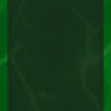
Distribuie!
Poate că pare departe subiectul istoria aztecilor de
lumea noastră, cea a sloturilor online, dar nu-i chiar
așa. Dacă ai mai fost pe Joc Păcănele, probabil ai dat de
o sumedenie de jocuri ca la aparate în care apăreau
aztecii și mayașii. Și poate te-ai întrebat ce reprezentau
simbolurile care-ți aduceau mega combinații
câștigătoare!?
Iată 4 jocuri de păcănele în care sunt prezente civilizația
aztecă, cea mayașă și cea incașă! Dar nu le juca chiar
acum, pentru că urmează să-ți aducem în față cele mai
tari informații. Experiența ta de joc va fi după una mai
frumoasă.