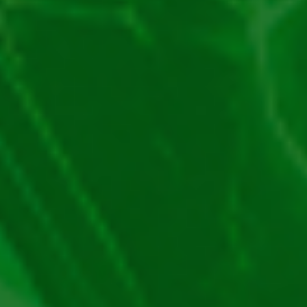
Aztec Bonanza
Știai că templele aztece erau numite și „teocali” sau
„casele lui Dumnezeu”? Ei bine, în Aztec Bonanza demo,
păcăneaua despre care vorbim azi, acțiunea are loc în
afara unui astfel de templu. Vei juca cu 7776 căi de
câștig, pe o structură mai puțin obișnuită, dar la fel de
interesantă. Jocul e de la Pragmatic, deci nu are cum să
nu fie super tare! [..]
Joacă gratis