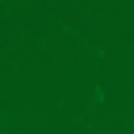
America din acele vremuri. Totuși, Montezuma II a fost
destul de naiv în privința spaniolilor, naivitate ce a tras
după sine sfârșitul unuia dintre cele mai impresionante
Imperii.
Din istoria aztecilor aflăm că Montezuma II l-a primit cu
bucurie pe conquistadorul Hernan Cortes în anul 1519.
Se spune că s-a luat după o profeție, ce anunța venirea
zeului Quetzalcoatl. Așa a dat mână liberă spaniolilor
care, impresionați de bogățiile aztecilor, au reușit până
la urmă să-l ia prizonier pe conducător. Hernan Cortes
s-a proclamat apoi guvernator în Mexic și a poruncit
distrugerea tuturor statuilor cu zei azteci. De
asemenea, locuitorii au fost obligați să treacă la
creștinism.
O bună parte din luptătorii azteci s-au răzvrătit și a
încercat să-și salveze conducătorul. Dar, când a ajuns la