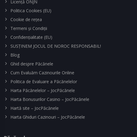
Licență ONJN
Politica Cookies (EU)
Cookie de rețea
Termeni și Condiții
Confidențialitate (EU)
SUSȚINEM JOCUL DE NOROC RESPONSABIL!
Blog
Ghid despre Păcănele
Cum Evaluăm Cazinourile Online
Politica de Evaluare a Păcănelelor
Harta Păcănelelor – JocPăcănele
Harta Bonusurilor Casino – JocPăcănele
Hartă site – JocPăcănele
Harta Ghiduri Cazinouri – JocPăcănele