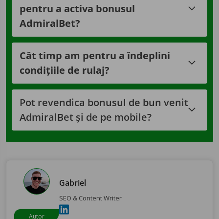
pentru a activa bonusul
AdmiralBet?
Cât timp am pentru a îndeplini
condițiile de rulaj?
Pot revendica bonusul de bun venit
AdmiralBet și de pe mobile?
Gabriel
SEO & Content Writer
Autor