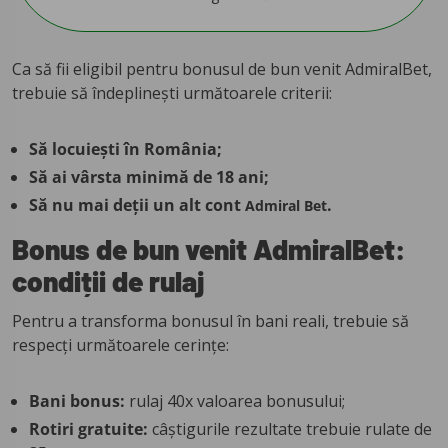
Ca să fii eligibil pentru bonusul de bun venit AdmiralBet,
trebuie să îndeplinești următoarele criterii:
Să locuiești în România;
Să ai vârsta minimă de 18 ani;
Să nu mai deții un alt cont
.
Admiral Bet
Bonus de bun venit AdmiralBet:
condiții de rulaj
Pentru a transforma bonusul în bani reali, trebuie să
respecți următoarele cerințe:
Bani bonus:
rulaj 40x valoarea bonusului;
Rotiri gratuite:
câștigurile rezultate trebuie rulate de