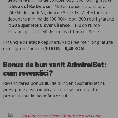
la
Book of Ra Deluxe
– 150 de runde instant, apoi
câte 50 de runde/zi, timp de 3 zile. Dacă efectuezi o
depunere minimă de 100 RON, obții 300 rotiri gratuite
la
20 Super Hot Clover Chance
– 150 de runde
instant, apoi câte 50 de runde/zi, timp de 3 zile.
În funcție de etapa depunerii, valoarea rotirilor gratuite
este cuprinsă între
0,10 RON – 0,40 RON
.
Bonus de bun venit AdmiralBet:
cum revendici?
Revendicarea bonusului de bun venit AdmiralBet nu
presupune pași complicați. Totul se face rapid, iar
procesul este la îndemâna oricui.