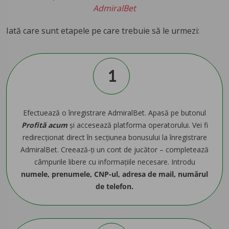
Iată care sunt etapele pe care trebuie să le urmezi:
1
Efectuează o înregistrare AdmiralBet. Apasă pe butonul
Profită acum
și accesează platforma operatorului. Vei fi
redirecționat direct în secțiunea bonusului la înregistrare
AdmiralBet. Creează-ți un cont de jucător – completează
câmpurile libere cu informațiile necesare. Introdu
numele, prenumele, CNP-ul, adresa de mail, numărul
de telefon.