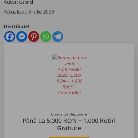
Autor:
Gabriel
Actualizat: 6 iulie 2026
Distribuie!
Bonus Cu Depunere
Până La 5.000 RON + 1.000 Rotiri
Gratuite