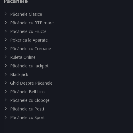
Păcănele
Păcănele Clasice
Păcănele cu RTP mare
Păcănele cu Fructe
Poker ca la Aparate
Păcănele cu Coroane
Ruleta Online
Păcănele cu Jackpot
Blackjack
Ghid Despre Păcănele
Păcănele Bell Link
Păcănele cu Clopoței
Păcănele cu Pești
Păcănele cu Sport