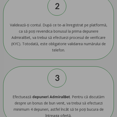
2
Validează-ți contul. După ce te-ai înregistrat pe platformă,
ca să poți revendica bonusul la prima depunere
AdmiralBet, va trebui să efectuezi procesul de verificare
(KYC). Totodată, este obligatorie validarea numărului de
telefon.
3
Efectuează
depuneri AdmiralBet
. Pentru că discutăm
despre un bonus de bun venit, va trebui să efectuezi
minimum 4 depuneri, astfel încât să te poți bucura de
întreaga ofertă.