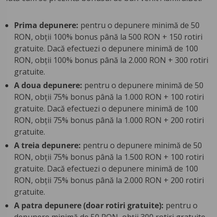
Prima depunere:
pentru o depunere minimă de 50
RON, obții 100% bonus până la 500 RON + 150 rotiri
gratuite. Dacă efectuezi o depunere minimă de 100
RON, obții 100% bonus până la 2.000 RON + 300 rotiri
gratuite.
A doua depunere:
pentru o depunere minimă de 50
RON, obții 75% bonus până la 1.000 RON + 100 rotiri
gratuite. Dacă efectuezi o depunere minimă de 100
RON, obții 75% bonus până la 1.000 RON + 200 rotiri
gratuite.
A treia depunere:
pentru o depunere minimă de 50
RON, obții 75% bonus până la 1.500 RON + 100 rotiri
gratuite. Dacă efectuezi o depunere minimă de 100
RON, obții 75% bonus până la 2.000 RON + 200 rotiri
gratuite.
A patra depunere
(doar rotiri gratuite):
pentru o
depunere minimă de 50 RON, obții 300 rotiri gratuite