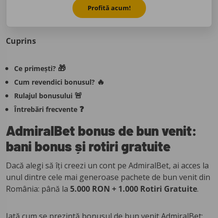
Profită acum!
Cuprins
🎁
Ce primești?
🔥
Cum revendici bonusul?
🚨
Rulajul bonusului
❓
Întrebări frecvente
AdmiralBet bonus de bun venit:
bani bonus și rotiri gratuite
Dacă alegi să îți creezi un cont pe AdmiralBet, ai acces la
unul dintre cele mai generoase pachete de bun venit din
România: până la
5.000 RON + 1.000 Rotiri Gratuite
.
Iată cum se prezintă bonusul de bun venit AdmiralBet: